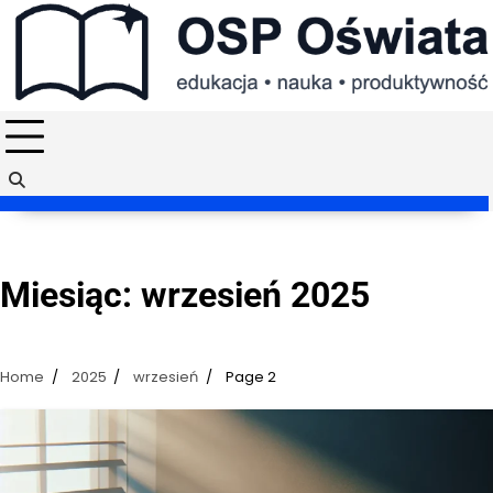
Skip
to
content
Miesiąc:
wrzesień 2025
Home
2025
wrzesień
Page 2