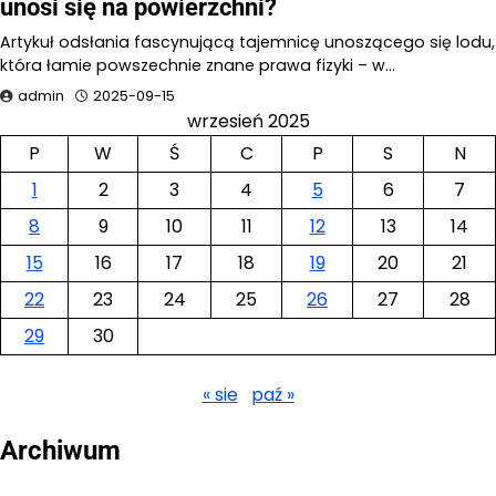
unosi się na powierzchni?
Artykuł odsłania fascynującą tajemnicę unoszącego się lodu,
która łamie powszechnie znane prawa fizyki – w…
admin
2025-09-15
wrzesień 2025
P
W
Ś
C
P
S
N
1
2
3
4
5
6
7
8
9
10
11
12
13
14
15
16
17
18
19
20
21
22
23
24
25
26
27
28
29
30
« sie
paź »
Archiwum