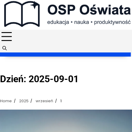
Skip
to
content
Dzień:
2025-09-01
Home
2025
wrzesień
1