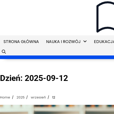
Skip
to
content
STRONA GŁÓWNA
NAUKA I ROZWÓJ
EDUKACJA
Dzień:
2025-09-12
Home
2025
wrzesień
12