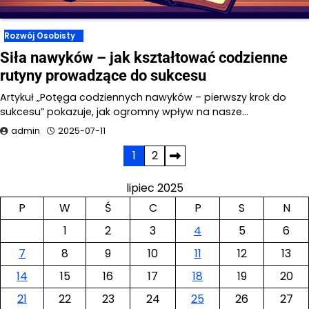
Rozwój Osobisty
Siła nawyków – jak kształtować codzienne
rutyny prowadzące do sukcesu
Artykuł „Potęga codziennych nawyków – pierwszy krok do
sukcesu” pokazuje, jak ogromny wpływ na nasze…
admin
2025-07-11
Stronicowanie
1
2
wpisów
lipiec 2025
P
W
Ś
C
P
S
N
1
2
3
4
5
6
7
8
9
10
11
12
13
14
15
16
17
18
19
20
21
22
23
24
25
26
27