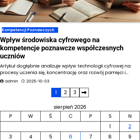
Kompetencji Poznawczych
Wpływ środowiska cyfrowego na
kompetencje poznawcze współczesnych
uczniów
Artykuł dogłębnie analizuje wpływ technologii cyfrowej na
procesy uczenia się, koncentrację oraz rozwój pamięci i…
admin
2025-10-03
Stronicowanie
1
2
3
wpisów
sierpień 2026
P
W
Ś
C
P
S
N
1
2
3
4
5
6
7
8
9