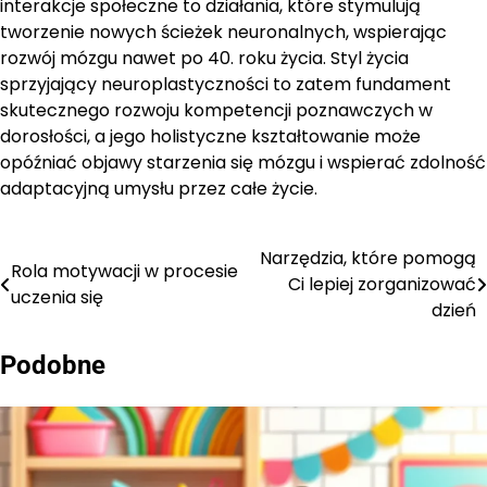
interakcje społeczne to działania, które stymulują
tworzenie nowych ścieżek neuronalnych, wspierając
rozwój mózgu nawet po 40. roku życia. Styl życia
sprzyjający neuroplastyczności to zatem fundament
skutecznego rozwoju kompetencji poznawczych w
dorosłości, a jego holistyczne kształtowanie może
opóźniać objawy starzenia się mózgu i wspierać zdolność
adaptacyjną umysłu przez całe życie.
Narzędzia, które pomogą
Nawigacja
Rola motywacji w procesie
Ci lepiej zorganizować
uczenia się
wpisu
dzień
Podobne