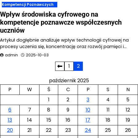
Kompetencji Poznawczych
Wpływ środowiska cyfrowego na
kompetencje poznawcze współczesnych
uczniów
Artykuł dogłębnie analizuje wpływ technologii cyfrowej na
procesy uczenia się, koncentrację oraz rozwój pamięci i…
admin
2025-10-03
Stronicowanie
1
2
wpisów
październik 2025
P
W
Ś
C
P
S
N
1
2
3
4
5
6
7
8
9
10
11
12
13
14
15
16
17
18
19
20
21
22
23
24
25
26