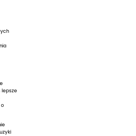
nych
nia
ie
 lepsze
o
 o
ie
uzyki