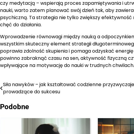
czy medytacją – wspierają proces zapamiętywania i utrw
nauki, warto zatem planować swój dzień tak, aby zawier
psychiczną. Ta strategia nie tylko zwiększy efektywność
chęć do działania.
Wprowadzenie równowagi między nauką a odpoczynkiem to
wszystkim skuteczny element strategii długoterminowe
poprawia zdolność skupienia i pomaga odzyskać energię
powinno zabraknąć czasu na sen, aktywność fizyczną czy 
wpływające na motywację do nauki w trudnych chwilach
Siła nawyków – jak kształtować codzienne przyzwyczaje
Nawigacja
prowadzące do sukcesu
wpisu
Podobne