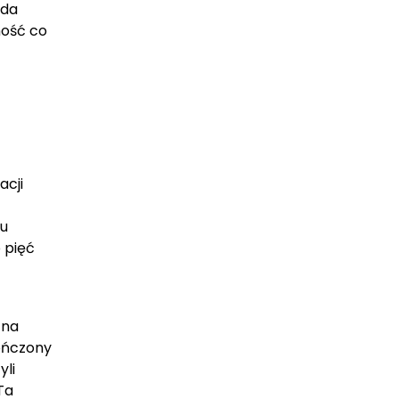
oda
ność co
acji
lu
 pięć
 na
kończony
yli
Ta