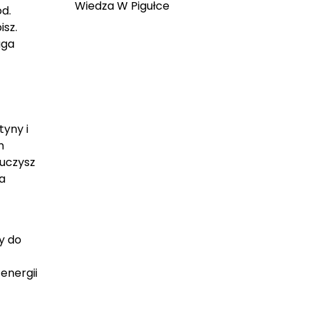
Wiedza W Pigułce
ód.
isz.
aga
tyny i
m
 uczysz
a
y do
energii