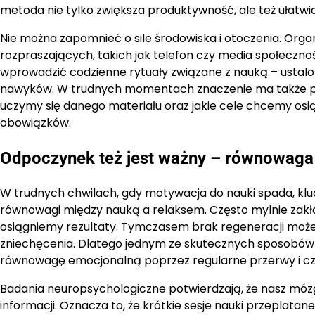
metoda nie tylko zwiększa produktywność, ale też ułatwi
Nie można zapomnieć o sile środowiska i otoczenia. Organ
rozpraszających, takich jak telefon czy media społecz
wprowadzić codzienne rytuały związane z nauką – ustalon
nawyków. W trudnych momentach znaczenie ma także poz
uczymy się danego materiału oraz jakie cele chcemy osi
obowiązków.
Odpoczynek też jest ważny – równowaga
W trudnych chwilach, gdy motywacja do nauki spada, k
równowagi między nauką a relaksem. Często mylnie zakła
osiągniemy rezultaty. Tymczasem brak regeneracji może
zniechęcenia. Dlatego jednym ze skutecznych sposobów 
równowagę emocjonalną poprzez regularne przerwy i cza
Badania neuropsychologiczne potwierdzają, że nasz mózg
informacji. Oznacza to, że krótkie sesje nauki przeplata