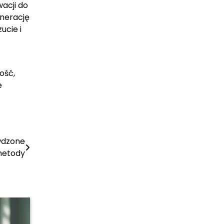
acji do
enerację
ucie i
ość,
e
wdzone
etody