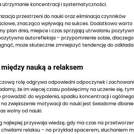
a utrzymanie koncentracji i systematyczności.
izacja przestrzeni do nauki oraz eliminacja czynników
nościowe, znacząco wpływają na sukces. Dodatkowo warto
y plan dnia, miejsce i czas sprzyjają utrwalaniu pozytyw
ytywna autorefleksja – przypomnienie sobie, dlaczego
ągnąć, może skutecznie zmniejszyć tendencję do odkłada
 między nauką a relaksem
luczową rolę odgrywa odpowiedni odpoczynek i zachowan
damy, że im więcej czasu poświęcimy na uczenie się, tym
 prowadzić do wypalenia, spadku koncentracji i ogólneg
na zwiększenie motywacji do nauki jest świadome dbanie
s wolny od nauki.
 najlepiej przyswaja wiedzę, gdy ma czas na przetworzen
ne chwilami relaksu – na przykład spacerem, słuchaniem m