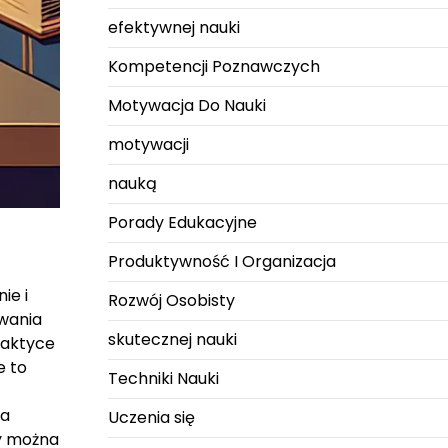
efektywnej nauki
Kompetencji Poznawczych
Motywacja Do Nauki
motywacji
nauką
Porady Edukacyjne
Produktywność I Organizacja
ie i
Rozwój Osobisty
owania
skutecznej nauki
raktyce
e to
Techniki Nauki
ia
Uczenia się
wy można