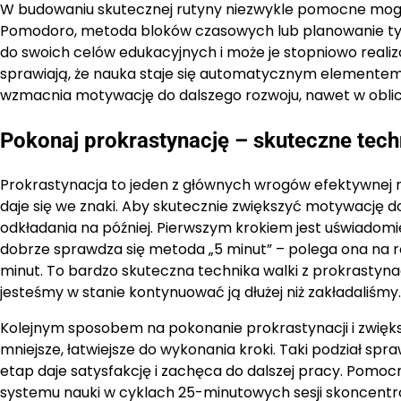
W budowaniu skutecznej rutyny niezwykle pomocne mogą 
Pomodoro, metoda bloków czasowych lub planowanie tygo
do swoich celów edukacyjnych i może je stopniowo realiz
sprawiają, że nauka staje się automatycznym elementem
wzmacnia motywację do dalszego rozwoju, nawet w oblicz
Pokonaj prokrastynację – skuteczne tech
Prokrastynacja to jeden z głównych wrogów efektywnej n
daje się we znaki. Aby skutecznie zwiększyć motywację 
odkładania na później. Pierwszym krokiem jest uświadomi
dobrze sprawdza się metoda „5 minut” – polega ona na r
minut. To bardzo skuteczna technika walki z prokrastynac
jesteśmy w stanie kontynuować ją dłużej niż zakładaliśmy.
Kolejnym sposobem na pokonanie prokrastynacji i zwiększ
mniejsze, łatwiejsze do wykonania kroki. Taki podział spra
etap daje satysfakcję i zachęca do dalszej pracy. Pomo
systemu nauki w cyklach 25-minutowych sesji skoncent