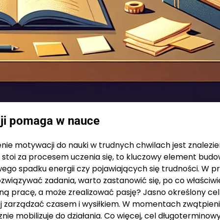
cji pomaga w nauce
e motywacji do nauki w trudnych chwilach jest znalezien
a stoi za procesem uczenia się, to kluczowy element bud
ego spadku energii czy pojawiających się trudności. W p
rozwiązywać zadania, warto zastanowić się, po co właściwi
ną pracę, a może zrealizować pasję? Jasno określony cel
ej zarządzać czasem i wysiłkiem. W momentach zwątpien
nie mobilizuje do działania. Co więcej, cel długotermino