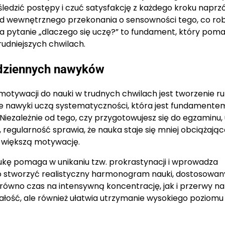
 śledzić postępy i czuć satysfakcję z każdego kroku naprz
od wewnętrznego przekonania o sensowności tego, co rob
na pytanie „dlaczego się uczę?” to fundament, który pom
udniejszych chwilach.
codziennych nawyków
otywacji do nauki w trudnych chwilach jest tworzenie ru
e nawyki uczą systematyczności, która jest fundamente
iezależnie od tego, czy przygotowujesz się do egzaminu,
regularność sprawia, że nauka staje się mniej obciążając
a większą motywację.
kę pomaga w unikaniu tzw. prokrastynacji i wprowadza
o stworzyć realistyczny harmonogram nauki, dostosowan
równo czas na intensywną koncentrację, jak i przerwy na
ałość, ale również ułatwia utrzymanie wysokiego poziomu 