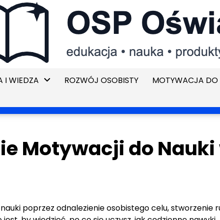
 I WIEDZA
ROZWÓJ OSOBISTY
MOTYWACJA DO 
ie Motywacji do Nauki
 nauki poprzez odnalezienie osobistego celu, stworzenie 
jest, by wiedzieć, po co się uczysz, jak codzienne nawyki