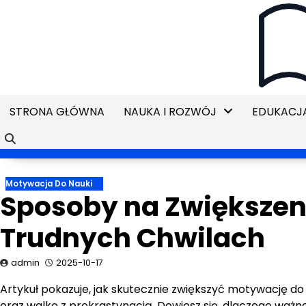
Skip
to
content
STRONA GŁÓWNA
NAUKA I ROZWÓJ
EDUKACJA
Motywacja Do Nauki
Sposoby na Zwiększen
Trudnych Chwilach
admin
2025-10-17
Artykuł pokazuje, jak skutecznie zwiększyć motywację do
oraz walkę z prokrastynacją. Dowiesz się, dlaczego ważne 