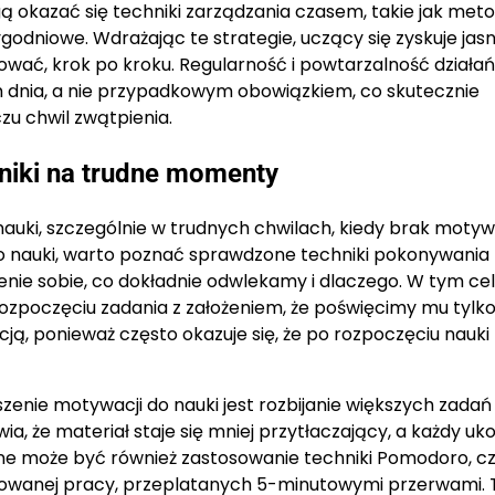
okazać się techniki zarządzania czasem, takie jak met
dniowe. Wdrażając te strategie, uczący się zyskuje jas
ować, krok po kroku. Regularność i powtarzalność działań
 dnia, a nie przypadkowym obowiązkiem, co skutecznie
u chwil zwątpienia.
niki na trudne momenty
auki, szczególnie w trudnych chwilach, kiedy brak motyw
do nauki, warto poznać sprawdzone techniki pokonywania
enie sobie, co dokładnie odwlekamy i dlaczego. W tym ce
ozpoczęciu zadania z założeniem, że poświęcimy mu tylko
ją, ponieważ często okazuje się, że po rozpoczęciu nauki
enie motywacji do nauki jest rozbijanie większych zadań
wia, że materiał staje się mniej przytłaczający, a każdy u
cne może być również zastosowanie techniki Pomodoro, cz
rowanej pracy, przeplatanych 5-minutowymi przerwami. 