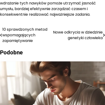
wdrażanie tych nawyków pomoże utrzymać jasność
umysłu, bardziej efektywnie zarządzać czasem i
konsekwentnie realizować najważniejsze zadania.
10 sprawdzonych metod
Nawigacja
Nowe odkrycia w dziedzinie
wspomagających
genetyki człowieka
wpisu
zapamiętywanie
Podobne