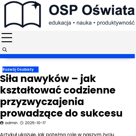
Skip
to
content
Rozwój Osobisty
Siła nawyków – jak
kształtować codzienne
przyzwyczajenia
prowadzące do sukcesu
admin
2025-10-17
Artykuł ukazuje, jak potężną rolę w naszym życiu