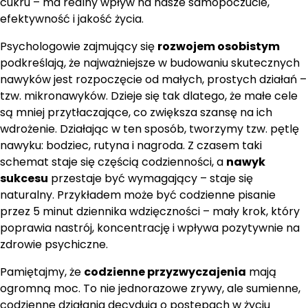
cukru – ma realny wpływ na nasze samopoczucie,
efektywność i jakość życia.
Psychologowie zajmujący się
rozwojem osobistym
podkreślają, że najważniejsze w budowaniu skutecznych
nawyków jest rozpoczęcie od małych, prostych działań –
tzw. mikronawyków. Dzieje się tak dlatego, że małe cele
są mniej przytłaczające, co zwiększa szansę na ich
wdrożenie. Działając w ten sposób, tworzymy tzw. pętlę
nawyku: bodziec, rutyna i nagroda. Z czasem taki
schemat staje się częścią codzienności, a
nawyk
sukcesu
przestaje być wymagający – staje się
naturalny. Przykładem może być codzienne pisanie
przez 5 minut dziennika wdzięczności – mały krok, który
poprawia nastrój, koncentrację i wpływa pozytywnie na
zdrowie psychiczne.
Pamiętajmy, że
codzienne przyzwyczajenia
mają
ogromną moc. To nie jednorazowe zrywy, ale sumienne,
codzienne działania decydują o postępach w życiu