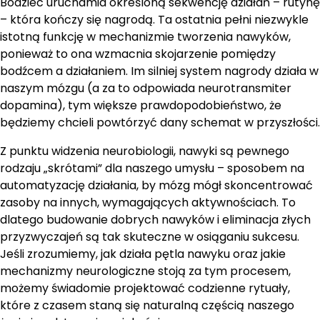
Bodziec uruchamia określoną sekwencję działań – rutynę
– która kończy się nagrodą. Ta ostatnia pełni niezwykle
istotną funkcję w mechanizmie tworzenia nawyków,
ponieważ to ona wzmacnia skojarzenie pomiędzy
bodźcem a działaniem. Im silniej system nagrody działa w
naszym mózgu (a za to odpowiada neurotransmiter
dopamina), tym większe prawdopodobieństwo, że
będziemy chcieli powtórzyć dany schemat w przyszłości.
Z punktu widzenia neurobiologii, nawyki są pewnego
rodzaju „skrótami” dla naszego umysłu – sposobem na
automatyzację działania, by mózg mógł skoncentrować
zasoby na innych, wymagających aktywnościach. To
dlatego budowanie dobrych nawyków i eliminacja złych
przyzwyczajeń są tak skuteczne w osiąganiu sukcesu.
Jeśli zrozumiemy, jak działa pętla nawyku oraz jakie
mechanizmy neurologiczne stoją za tym procesem,
możemy świadomie projektować codzienne rytuały,
które z czasem staną się naturalną częścią naszego