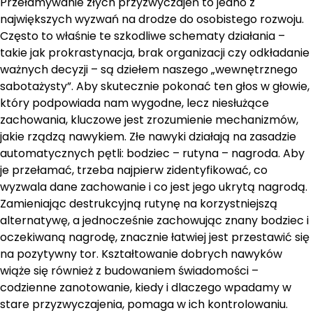
Przełamywanie złych przyzwyczajeń to jedno z
największych wyzwań na drodze do osobistego rozwoju.
Często to właśnie te szkodliwe schematy działania –
takie jak prokrastynacja, brak organizacji czy odkładanie
ważnych decyzji – są dziełem naszego „wewnętrznego
sabotażysty”. Aby skutecznie pokonać ten głos w głowie,
który podpowiada nam wygodne, lecz niesłużące
zachowania, kluczowe jest zrozumienie mechanizmów,
jakie rządzą nawykiem. Złe nawyki działają na zasadzie
automatycznych pętli: bodziec – rutyna – nagroda. Aby
je przełamać, trzeba najpierw zidentyfikować, co
wyzwala dane zachowanie i co jest jego ukrytą nagrodą.
Zamieniając destrukcyjną rutynę na korzystniejszą
alternatywę, a jednocześnie zachowując znany bodziec i
oczekiwaną nagrodę, znacznie łatwiej jest przestawić się
na pozytywny tor. Kształtowanie dobrych nawyków
wiąże się również z budowaniem świadomości –
codzienne zanotowanie, kiedy i dlaczego wpadamy w
stare przyzwyczajenia, pomaga w ich kontrolowaniu.