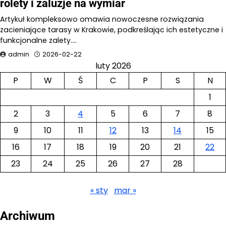
rolety i żaluzje na wymiar
Artykuł kompleksowo omawia nowoczesne rozwiązania
zacieniające tarasy w Krakowie, podkreślając ich estetyczne i
funkcjonalne zalety.…
admin
2026-02-22
luty 2026
P
W
Ś
C
P
S
N
1
2
3
4
5
6
7
8
9
10
11
12
13
14
15
16
17
18
19
20
21
22
23
24
25
26
27
28
« sty
mar »
Archiwum