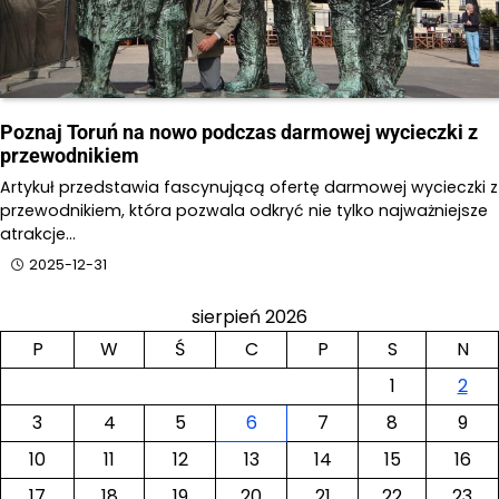
Poznaj Toruń na nowo podczas darmowej wycieczki z
przewodnikiem
Artykuł przedstawia fascynującą ofertę darmowej wycieczki z
przewodnikiem, która pozwala odkryć nie tylko najważniejsze
atrakcje…
2025-12-31
sierpień 2026
P
W
Ś
C
P
S
N
1
2
3
4
5
6
7
8
9
10
11
12
13
14
15
16
17
18
19
20
21
22
23