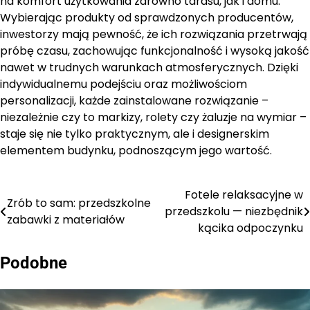
na komfort użytkowania zarówno tarasu, jak i domu.
Wybierając produkty od sprawdzonych producentów,
inwestorzy mają pewność, że ich rozwiązania przetrwają
próbę czasu, zachowując funkcjonalność i wysoką jakość
nawet w trudnych warunkach atmosferycznych. Dzięki
indywidualnemu podejściu oraz możliwościom
personalizacji, każde zainstalowane rozwiązanie –
niezależnie czy to markizy, rolety czy żaluzje na wymiar –
staje się nie tylko praktycznym, ale i designerskim
elementem budynku, podnoszącym jego wartość.
Fotele relaksacyjne w
Nawigacja
Zrób to sam: przedszkolne
przedszkolu — niezbędnik
zabawki z materiałów
wpisu
kącika odpoczynku
Podobne