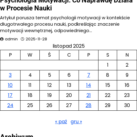
Psychologia Motywacji: Co Naprawdę Działa
w Procesie Nauki
Artykuł porusza temat psychologii motywacji w kontekście
długotrwałego procesu nauki, podkreślając znaczenie
motywacji wewnętrznej, odpowiedniego…
admin
2025-11-28
listopad 2025
P
W
Ś
C
P
S
N
1
2
3
4
5
6
7
8
9
10
11
12
13
14
15
16
17
18
19
20
21
22
23
24
25
26
27
28
29
30
« paź
gru »