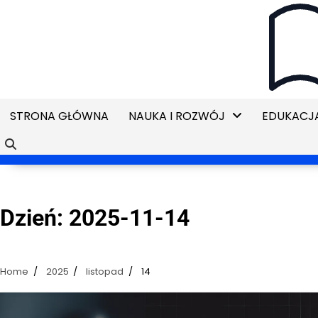
Skip
to
content
STRONA GŁÓWNA
NAUKA I ROZWÓJ
EDUKACJA
Dzień:
2025-11-14
Home
2025
listopad
14