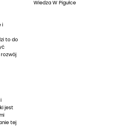
Wiedza W Pigułce
 i
zi to do
yć
 rozwój
i
i jest
mi
nie tej