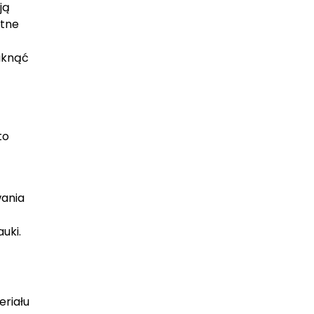
ją
atne
niknąć
to
wania
uki.
eriału