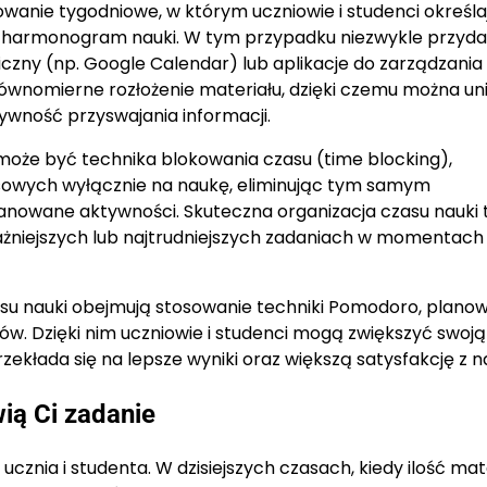
owanie tygodniowe, w którym uczniowie i studenci określa
ny harmonogram nauki. W tym przypadku niezwykle przyd
niczny (np. Google Calendar) lub aplikacje do zarządzania
 równomierne rozłożenie materiału, dzięki czemu można u
ywność przyswajania informacji.
może być technika blokowania czasu (time blocking),
sowych wyłącznie na naukę, eliminując tym samym
lanowane aktywności. Skuteczna organizacja czasu nauki 
ważniejszych lub najtrudniejszych zadaniach w momentach
asu nauki obejmują stosowanie techniki Pomodoro, plano
ów. Dzięki nim uczniowie i studenci mogą zwiększyć swoją
ekłada się na lepsze wyniki oraz większą satysfakcję z na
wią Ci zadanie
cznia i studenta. W dzisiejszych czasach, kiedy ilość mat