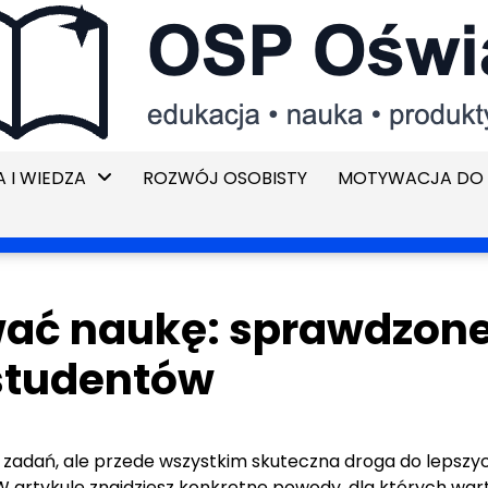
 I WIEDZA
ROZWÓJ OSOBISTY
MOTYWACJA DO 
wać naukę: sprawdzon
 studentów
 zadań, ale przede wszystkim skuteczna droga do lepszy
. W artykule znajdziesz konkretne powody, dla których war