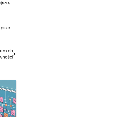
jsze,
epsze
zem do
wności