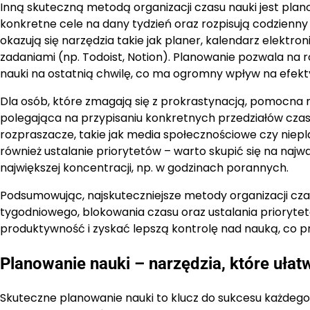
Inną skuteczną metodą organizacji czasu nauki jest plan
konkretne cele na dany tydzień oraz rozpisują codzien
okazują się narzędzia takie jak planer, kalendarz elektro
zadaniami (np. Todoist, Notion). Planowanie pozwala na
nauki na ostatnią chwilę, co ma ogromny wpływ na efekt
Dla osób, które zmagają się z prokrastynacją, pomocna 
polegająca na przypisaniu konkretnych przedziałów cza
rozpraszacze, takie jak media społecznościowe czy niep
również ustalanie priorytetów – warto skupić się na naj
największej koncentracji, np. w godzinach porannych.
Podsumowując, najskuteczniejsze metody organizacji cz
tygodniowego, blokowania czasu oraz ustalania priorytet
produktywność i zyskać lepszą kontrolę nad nauką, co prz
Planowanie nauki – narzędzia, które ułat
Skuteczne planowanie nauki to klucz do sukcesu każdego u