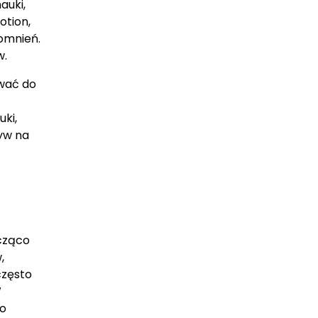
auki,
otion,
omnień.
w.
wać do
ki,
yw na
cząco
,
często
W
to