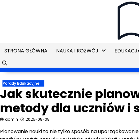
Skip
to
content
STRONA GŁÓWNA
NAUKA I ROZWÓJ
EDUKACJA
Porady Edukacyjne
Jak skutecznie plano
metody dla uczniów i
admin
2025-08-08
Planowanie nauki to nie tylko sposób na uporządkowanie
wyników, mniejszego stresu i większej satysfakcji z nauki