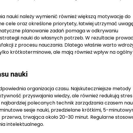
nia nauki należy wymienić również większą motywację do
e cele oraz określone priorytety, łatwiej utrzymać uwagę
stematyczne planowanie zadań pomaga w odkrywaniu
 strategii nauki do własnych potrzeb. W rezultacie prowad
sfakcji z procesu nauczania. Dlatego właśnie warto wdroż
ylko krótkoterminowe, ale mają również wpływ na ogólny
asu nauki
dpowiednia organizacja czasu. Najskuteczniejsze metody
ktywność przyswajania wiedzy, ale również redukują stres 
najbardziej polecanych technik zarządzania czasem nauk
inutowe sesje nauki, przedzielane krótkimi, 5-minutowy
 przerwa, trwająca około 20–30 minut. Regularne stosowa
ia intelektualnego.