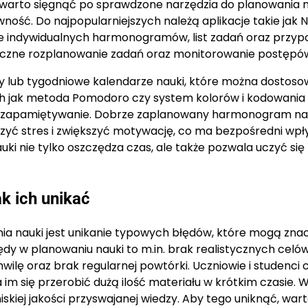
, warto sięgnąć po sprawdzone narzędzia do planowania n
ność. Do najpopularniejszych należą aplikacje takie jak N
ie indywidualnych harmonogramów, list zadań oraz przyp
uteczne rozplanowanie zadań oraz monitorowanie postępó
 lub tygodniowe kalendarze nauki, które można dostoso
ich jak metoda Pomodoro czy system kolorów i kodowania
ją zapamiętywanie. Dobrze zaplanowany harmonogram nau
zyć stres i zwiększyć motywację, co ma bezpośredni wpł
uki nie tylko oszczędza czas, ale także pozwala uczyć się
k ich unikać
 nauki jest unikanie typowych błędów, które mogą zna
dy w planowaniu nauki to m.in. brak realistycznych celów
wilę oraz brak regularnej powtórki. Uczniowie i studenci 
 im się przerobić dużą ilość materiału w krótkim czasie. 
niskiej jakości przyswajanej wiedzy. Aby tego uniknąć, war