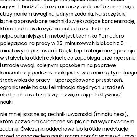
ciągłych bodźców i rozpraszaczy wiele osób zmaga się z
utrzymaniem uwagi na jednym zadaniu. Na szczęście
istnieją sprawdzone techniki zwiększające koncentrację,
które można wdrożyć niemal od razu. Jedną z
najpopularniejszych metod jest technika Pomodoro,
polegająca na pracy w 25-minutowych blokach z 5-
minutowymi przerwami. Dzięki tej strategii mózg pracuje
w stałych, krótkich cyklach, co zapobiega przemęczeniu
i utracie uwagi. Kolejnym sposobem na poprawę
koncentracji podczas nauki jest stworzenie optymalnego
środowiska do pracy – uporządkowana przestrzeń,
ograniczenie hałasu i eliminacja zbędnych urządzeń
elektronicznych znacząco zwiększają efektywność
nauki.
Nie mniej istotne są techniki uważności (mindfulness),
które pozwalają świadomie skupić się na wykonywanym
zadaniu. Ćwiczenia oddechowe lub krótkie medytacje
przed rozpoczęciem nauki mogą pomóc wyciszyć umysł