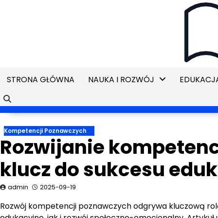
Skip
to
content
STRONA GŁÓWNA
NAUKA I ROZWÓJ
EDUKACJA
Kompetencji Poznawczych
Rozwijanie kompetencj
klucz do sukcesu edu
admin
2025-09-19
Rozwój kompetencji poznawczych odgrywa kluczową rolę 
edukacyjne, jak i rozwój społeczno-emocjonalny. Artykuł uk