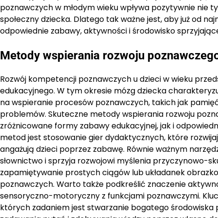
poznawczych w młodym wieku wpływa pozytywnie nie tylko
społeczny dziecka. Dlatego tak ważne jest, aby już od n
odpowiednie zabawy, aktywności i środowisko sprzyjające
Metody wspierania rozwoju poznawczeg
Rozwój kompetencji poznawczych u dzieci w wieku przed
edukacyjnego. W tym okresie mózg dziecka charakteryzuje
na wspieranie procesów poznawczych, takich jak pamięć,
problemów. Skuteczne metody wspierania rozwoju pozn
zróżnicowane formy zabawy edukacyjnej, jak i odpowie
metod jest stosowanie gier dydaktycznych, które rozwijaj
angażują dzieci poprzez zabawę. Równie ważnym narzędz
słownictwo i sprzyja rozwojowi myślenia przyczynowo-sk
zapamiętywanie prostych ciągów lub układanek obrazko
poznawczych. Warto także podkreślić znaczenie aktywnoś
sensoryczno-motoryczny z funkcjami poznawczymi. Kluczo
których zadaniem jest stwarzanie bogatego środowiska