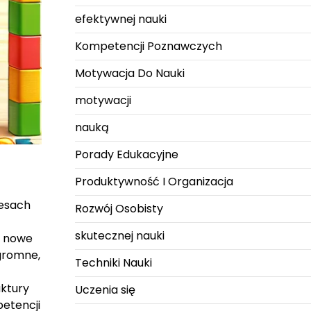
efektywnej nauki
Kompetencji Poznawczych
Motywacja Do Nauki
motywacji
nauką
Porady Edukacyjne
Produktywność I Organizacja
cesach
Rozwój Osobisty
skutecznej nauki
a nowe
ogromne,
Techniki Nauki
uktury
Uczenia się
petencji