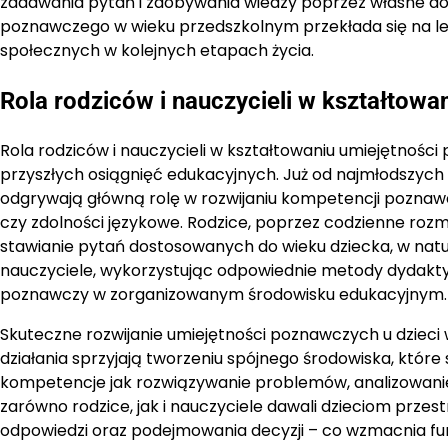
zadawania pytań i zdobywania wiedzy poprzez własne do
poznawczego w wieku przedszkolnym przekłada się na l
społecznych w kolejnych etapach życia.
Rola rodziców i nauczycieli w kształtow
Rola rodziców i nauczycieli w kształtowaniu umiejętnośc
przyszłych osiągnięć edukacyjnych. Już od najmłodszych la
odgrywają główną rolę w rozwijaniu kompetencji poznawc
czy zdolności językowe. Rodzice, poprzez codzienne rozm
stawianie pytań dostosowanych do wieku dziecka, w natur
nauczyciele, wykorzystując odpowiednie metody dydaktyc
poznawczy w zorganizowanym środowisku edukacyjnym.
Skuteczne rozwijanie umiejętności poznawczych u dziec
działania sprzyjają tworzeniu spójnego środowiska, które 
kompetencje jak rozwiązywanie problemów, analizowanie i
zarówno rodzice, jak i nauczyciele dawali dzieciom prze
odpowiedzi oraz podejmowania decyzji – co wzmacnia fun