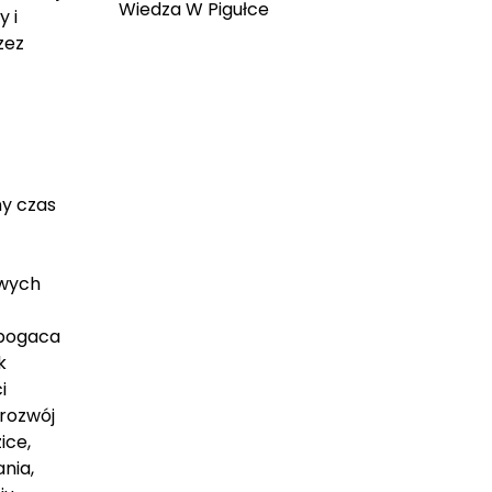
Wiedza W Pigułce
 i
zez
ny czas
owych
zbogaca
k
i
 rozwój
ice,
nia,