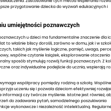
świadczenia. Zastosowanie tych metod wspierania rozwo
epsze przygotowanie dziecka do wyzwań edukacyjnych i
aniu umiejętności poznawczych
i poznawczych u dzieci ma fundamentalne znaczenie dla i
t to właśnie bliscy dorośli, zarówno w domu, jak i w szkol
zych, takich jak myślenie logiczne, pamięć, uwaga, perc
owy, wspólne czytanie książek, eksplorowanie otoczenia 
alny sposób stymulują rozwój funkcji poznawczych. Z kol
zne oraz indywidualne podejście do ucznia, wspierają ro
i wymaga współpracy pomiędzy rodziną a szkołą. Wspóln
sprzyja uczeniu się i pozwala dzieciom efektywniej rozwija
nformacji czy twórcze myślenie. Istotne jest również, a
strzeń do zadawania pytań, samodzielnego poszukiwania
kcje wykonawcze i niezależność intelektualną. Regularn