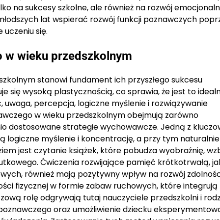
 na sukcesy szkolne, ale również na rozwój emocjonalny
ajmłodszych lat wspierać rozwój funkcji poznawczych popr
 uczeniu się.
o w wieku przedszkolnym
szkolnym stanowi fundament ich przyszłego sukcesu
 się wysoką plastycznością, co sprawia, że jest to ideal
 uwaga, percepcja, logiczne myślenie i rozwiązywanie
awczego w wieku przedszkolnym obejmują zarówno
dnio dostosowane strategie wychowawcze. Jedną z klucz
ą logiczne myślenie i koncentrację, a przy tym naturalnie
iem jest czytanie książek, które pobudza wyobraźnię, w
utkowego. Ćwiczenia rozwijające pamięć krótkotrwałą, ja
wych, również mają pozytywny wpływ na rozwój zdolnośc
ci fizycznej w formie zabaw ruchowych, które integrują
wą rolę odgrywają tutaj nauczyciele przedszkolni i rodz
 poznawczego oraz umożliwienie dziecku eksperymentowa