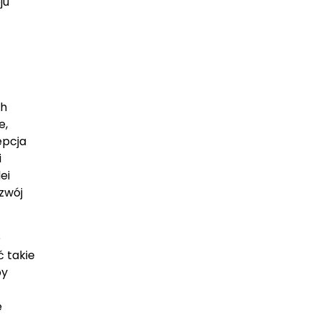
ju
ch
e,
epcja
i
ei
zwój
e
ć takie
by
e