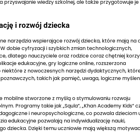
 przyswajanie wiedzy szkolnej, ale także przygotowuje je
cję i rozwój dziecka
e narzędzia wspierające rozwój dziecka, które mają na 
W dobie cyfryzacji i szybkich zmian technologicznych,
, dlatego nauczyciele oraz rodzice coraz chętniej korzy
kacje edukacyjne, gry logiczne online, rozszerzona
o niektóre z nowoczesnych narzędzi dydaktycznych, któr
 poznawczych, takich jak pamięć, uwaga, logiczne myśleni
e mobilne stworzone z myślą o stymulowaniu rozwoju
nym. Programy takie jak „Squla”, „Khan Academy Kids” c
edagogiczne i neuropsychologiczne, co pozwala dzieciom 
zia edukacyjne pozwalają na indywidualizację nauki,
o dziecka. Dzięki temu uczniowie mają większą motywac