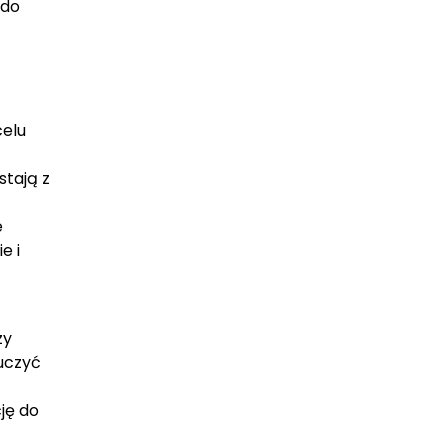
 do
celu
stają z
e
e i
zy
uczyć
ję do