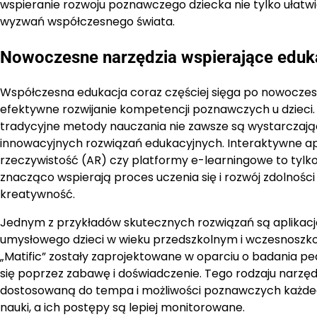
wspieranie rozwoju poznawczego dziecka nie tylko ułatwia
wyzwań współczesnego świata.
Nowoczesne narzędzia wspierające eduka
Współczesna edukacja coraz częściej sięga po nowoczesn
efektywne rozwijanie kompetencji poznawczych u dzieci. 
tradycyjne metody nauczania nie zawsze są wystarczające
innowacyjnych rozwiązań edukacyjnych. Interaktywne apli
rzeczywistość (AR) czy platformy e-learningowe to tylk
znacząco wspierają proces uczenia się i rozwój zdolności
kreatywność.
Jednym z przykładów skutecznych rozwiązań są aplikacj
umysłowego dzieci w wieku przedszkolnym i wczesnoszkol
„Matific” zostały zaprojektowane w oparciu o badania p
się poprzez zabawę i doświadczenie. Tego rodzaju narzęd
dostosowaną do tempa i możliwości poznawczych każdeg
nauki, a ich postępy są lepiej monitorowane.