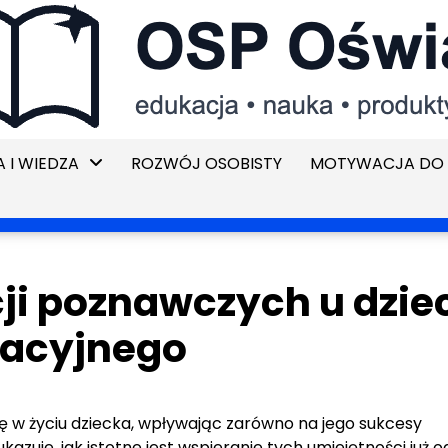
 I WIEDZA
ROZWÓJ OSOBISTY
MOTYWACJA DO 
i poznawczych u dziec
kacyjnego
w życiu dziecka, wpływając zarówno na jego sukcesy
azuje, jak istotne jest wspieranie tych umiejętności już o