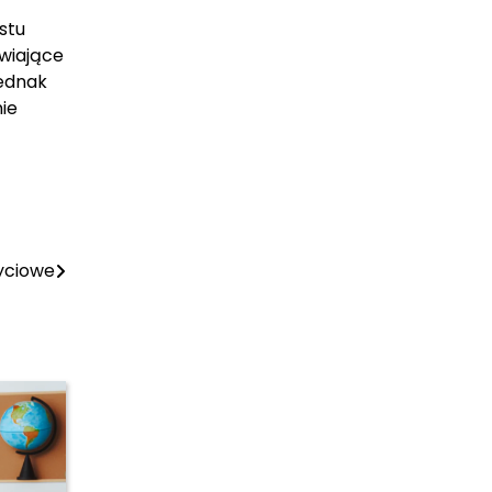
stu
iwiające
jednak
ie
życiowe