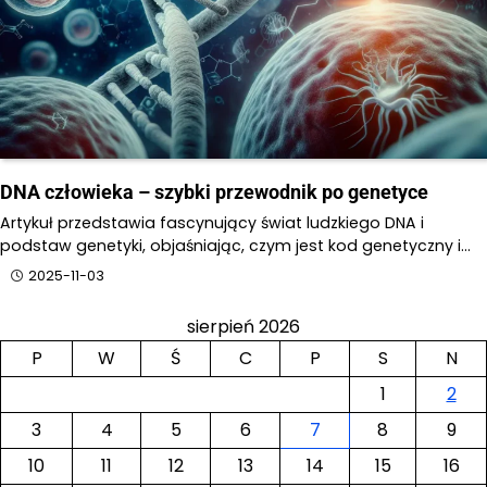
DNA człowieka – szybki przewodnik po genetyce
Artykuł przedstawia fascynujący świat ludzkiego DNA i
podstaw genetyki, objaśniając, czym jest kod genetyczny i…
2025-11-03
sierpień 2026
P
W
Ś
C
P
S
N
1
2
3
4
5
6
7
8
9
10
11
12
13
14
15
16