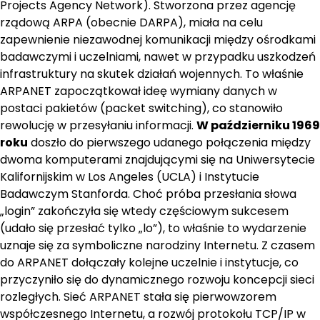
Projects Agency Network). Stworzona przez agencję
rządową ARPA (obecnie DARPA), miała na celu
zapewnienie niezawodnej komunikacji między ośrodkami
badawczymi i uczelniami, nawet w przypadku uszkodzeń
infrastruktury na skutek działań wojennych. To właśnie
ARPANET zapoczątkował ideę wymiany danych w
postaci pakietów (packet switching), co stanowiło
rewolucję w przesyłaniu informacji.
W październiku 1969
roku
doszło do pierwszego udanego połączenia między
dwoma komputerami znajdującymi się na Uniwersytecie
Kalifornijskim w Los Angeles (UCLA) i Instytucie
Badawczym Stanforda. Choć próba przesłania słowa
„login” zakończyła się wtedy częściowym sukcesem
(udało się przesłać tylko „lo”), to właśnie to wydarzenie
uznaje się za symboliczne narodziny Internetu. Z czasem
do ARPANET dołączały kolejne uczelnie i instytucje, co
przyczyniło się do dynamicznego rozwoju koncepcji sieci
rozległych. Sieć ARPANET stała się pierwowzorem
współczesnego Internetu, a rozwój protokołu TCP/IP w