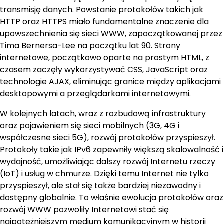
transmisję danych. Powstanie protokołów takich jak
HTTP oraz HTTPS miało fundamentalne znaczenie dla
upowszechnienia się sieci WWW, zapoczątkowanej przez
Tima Bernersa-Lee na początku lat 90. Strony
internetowe, początkowo oparte na prostym HTML, z
czasem zaczęły wykorzystywać CSS, JavaScript oraz
technologie AJAX, eliminując granice między aplikacjami
desktopowymi a przeglądarkami internetowymi.
W kolejnych latach, wraz z rozbudową infrastruktury
oraz pojawieniem się sieci mobilnych (3G, 4G i
współczesne sieci 5G), rozwój protokołów przyspieszył.
Protokoły takie jak IPv6 zapewniły większą skalowalność i
wydajność, umożliwiając dalszy rozwój Internetu rzeczy
(IoT) i usług w chmurze. Dzięki temu Internet nie tylko
przyspieszył, ale stał się także bardziej niezawodny i
dostępny globalnie. To właśnie ewolucja protokołów oraz
rozwój WWW pozwoliły Internetowi stać się
najpotężniejszym medium komunikacyjnym w historii